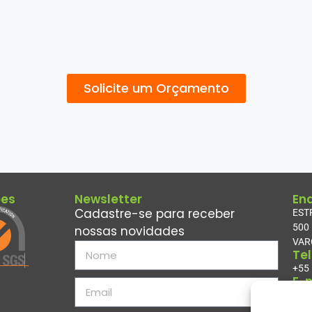
Solicite um Orçamento
ões
Newsletter
En
Cadastre-se para receber
EST
500
nossas novidades
VAR
Te
+55
E-
con
Su