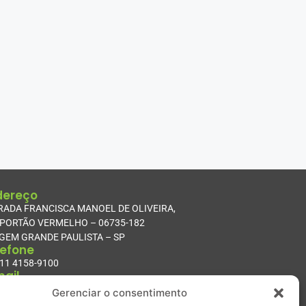
dereço
RADA FRANCISCA MANOEL DE OLIVEIRA,
 PORTÃO VERMELHO – 06735-182
GEM GRANDE PAULISTA – SP
lefone
 11 4158-9100
mail
tato@ethik.com.br
Gerenciar o consentimento
porte técnico