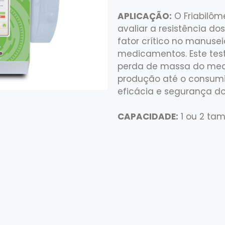
APLICAÇÃO:
O Friabilôme
avaliar a resistência d
fator crítico no manusei
medicamentos. Este test
perda de massa do me
produção até o consumid
eficácia e segurança d
CAPACIDADE:
1 ou 2 tam